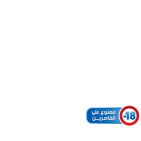
D: 29146)
r