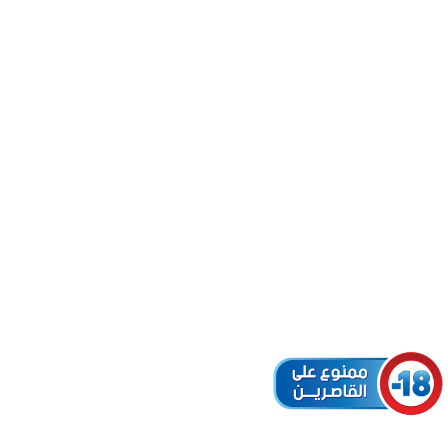
EM (ID:
SOUALEM
r