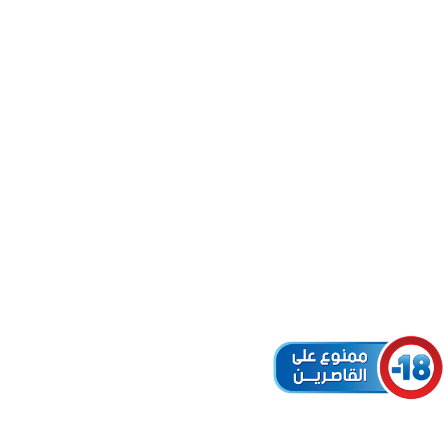
 (ID: 29683)
r