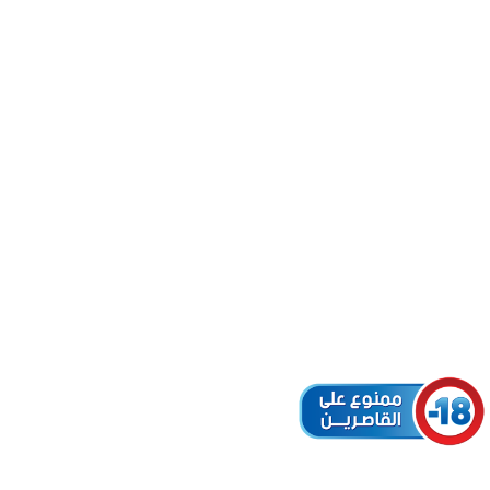
A (ID:
BLANCA
r