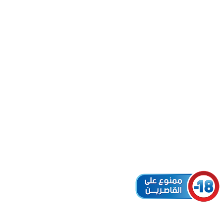
(ID: 29267)
r