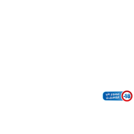
PUBLISHED
Published
Point de vente
IN:
on:
– AGADIR (ID:
28802)
Stocker
dans AGADIR
7 juillet 2025
Bureau de tabac