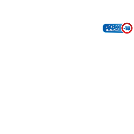
L’Boulevard, pour l’Éducation Artistique et Culturelle,
association qui milite pour le développement de la
scène musicale urbaine marocaine depuis sa
création en 1999.
Vitrine de la scène musicale actuelle marocaine,
l’association tend à la création, au Maroc, d’un
véritable circuit professionnel de concerts, mais
aussi à développer des partenariats et échanges
entre les différents acteurs de la culture urbaine,
nationaux et internationaux. A titre d’exemple,
comme dans les éditions précédentes du festival
l’Boulevard, ils ont accueilli encore des artistes tête
d’affiche nationales et internationales (Pays-Bas,
Sénégal, Royaume-Uni, USA, Mauritanie, France,
Algérie, Canada, Pakistan, Madagascar, Espagne,