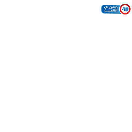
خانة "خطأ" (ERREUR).
لعبة سحب مؤجلة: السحب 3 مرات أسبوعيًا، أيام الاثنين
والأربعاء والسبت على الساعة 21:00.
جائزة كبرى (jackpot) لا تقل عن 5,000,000 درهم، وتزداد بعد
كل سحب حتى يتم الفوز بها.
مبلغ الرهان هو 5 دراهم بالنسبة لكل شبكة.