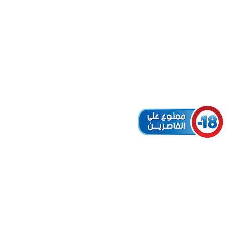
هل أنت ؟:
لاعب
فائز